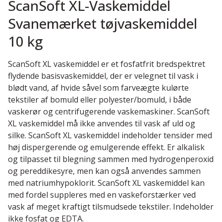
ScanSoft XL-Vaskemiddel
Svanemærket tøjvaskemiddel
10 kg
ScanSoft XL vaskemiddel er et fosfatfrit bredspektret
flydende basisvaskemiddel, der er velegnet til vask i
blødt vand, af hvide såvel som farveægte kulørte
tekstiler af bomuld eller polyester/bomuld, i både
vaskerør og centrifugerende vaskemaskiner. ScanSoft
XL vaskemiddel må ikke anvendes til vask af uld og
silke. ScanSoft XL vaskemiddel indeholder tensider med
høj dispergerende og emulgerende effekt. Er alkalisk
og tilpasset til blegning sammen med hydrogenperoxid
og pereddikesyre, men kan også anvendes sammen
med natriumhypoklorit. ScanSoft XL vaskemiddel kan
med fordel suppleres med en vaskeforstærker ved
vask af meget kraftigt tilsmudsede tekstiler. Indeholder
ikke fosfat og EDTA.