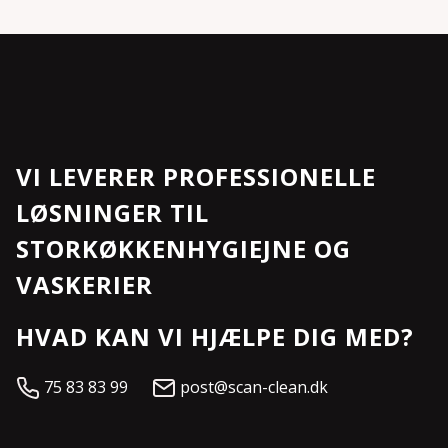
VI LEVERER PROFESSIONELLE
LØSNINGER TIL
STORKØKKENHYGIEJNE OG
VASKERIER
HVAD KAN VI HJÆLPE DIG MED?
75 83 83 99
post@scan-clean.dk