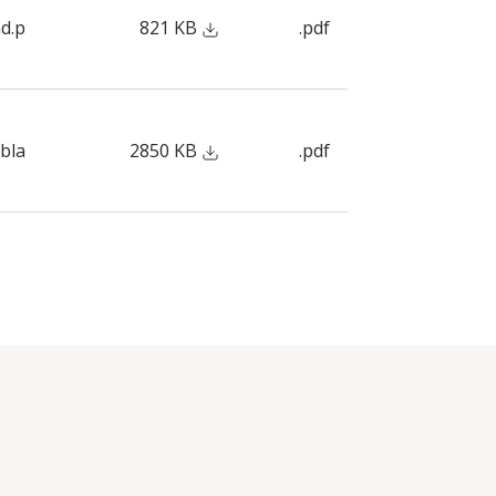
d.p
821 KB
.pdf
bla
2850 KB
.pdf