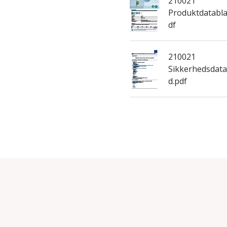
210021
Produktdatabla
df
210021
Sikkerhedsdata
d.pdf