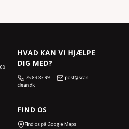
HVAD KAN VI HJÆLPE
DIG MED?
:00
75 83 83 99
post@scan-
clean.dk
FIND OS
Find os på Google Maps