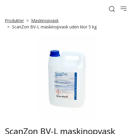
Open sea
Produkter
Maskinopvask
ScanZon BV-L maskinopvask uden klor 5 kg
ScanZon BV-L maskinopvask